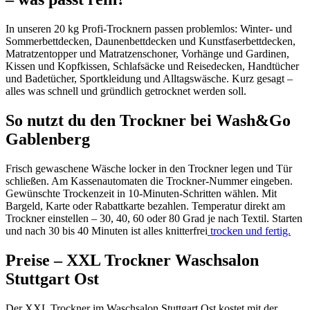
In unseren 20 kg Profi-Trocknern passen problemlos: Winter- und
Sommerbettdecken, Daunenbettdecken und Kunstfaserbettdecken,
Matratzentopper und Matratzenschoner, Vorhänge und Gardinen,
Kissen und Kopfkissen, Schlafsäcke und Reisedecken, Handtücher
und Badetücher, Sportkleidung und Alltagswäsche. Kurz gesagt –
alles was schnell und gründlich getrocknet werden soll.
So nutzt du den Trockner bei Wash&Go
Gablenberg
Frisch gewaschene Wäsche locker in den Trockner legen und Tür
schließen. Am Kassenautomaten die Trockner-Nummer eingeben.
Gewünschte Trockenzeit in 10-Minuten-Schritten wählen. Mit
Bargeld, Karte oder Rabattkarte bezahlen. Temperatur direkt am
Trockner einstellen – 30, 40, 60 oder 80 Grad je nach Textil. Starten
und nach 30 bis 40 Minuten ist alles knitterfrei
trocken und fertig.
Preise – XXL Trockner Waschsalon
Stuttgart Ost
Der XXL Trockner im Waschsalon Stuttgart Ost kostet mit der